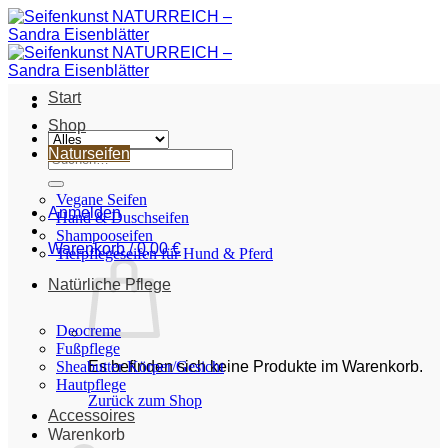
Zum
Inhalt
springen
Start
Shop
Naturseifen
Suche
nach:
Vegane Seifen
Anmelden
Hand & Duschseifen
Shampooseifen
Warenkorb /
0,00
€
Tierpflegeseifen für Hund & Pferd
Natürliche Pflege
Deocreme
Fußpflege
Sheabutter Körper/Gesicht
Es befinden sich keine Produkte im Warenkorb.
Hautpflege
Zurück zum Shop
Accessoires
Warenkorb