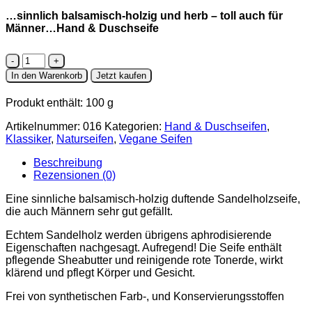
…sinnlich balsamisch-holzig und herb – toll auch für
Männer…Hand & Duschseife
Sandelholz
Hand
In den Warenkorb
Jetzt kaufen
&
Duschseife
Produkt enthält: 100
g
Menge
Artikelnummer:
016
Kategorien:
Hand & Duschseifen
,
Klassiker
,
Naturseifen
,
Vegane Seifen
Beschreibung
Rezensionen (0)
Eine sinnliche balsamisch-holzig duftende Sandelholzseife,
die auch Männern sehr gut gefällt.
Echtem Sandelholz werden übrigens aphrodisierende
Eigenschaften nachgesagt. Aufregend! Die Seife enthält
pflegende Sheabutter und reinigende rote Tonerde, wirkt
klärend und pflegt Körper und Gesicht.
Frei von synthetischen Farb-, und Konservierungsstoffen