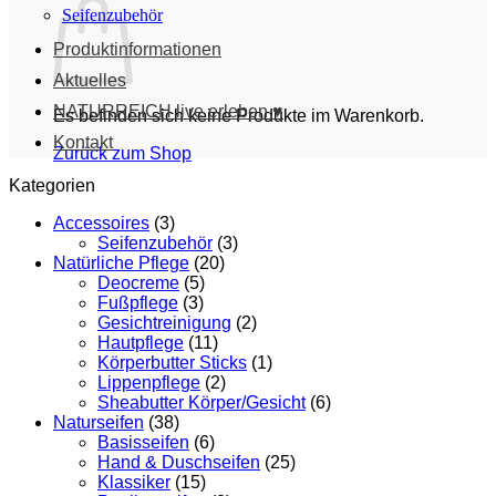
Seifenzubehör
Produktinformationen
Aktuelles
NATURREICH live erleben ♥
Es befinden sich keine Produkte im Warenkorb.
Kontakt
Zurück zum Shop
Kategorien
Accessoires
(3)
Seifenzubehör
(3)
Natürliche Pflege
(20)
Deocreme
(5)
Fußpflege
(3)
Gesichtreinigung
(2)
Hautpflege
(11)
Körperbutter Sticks
(1)
Lippenpflege
(2)
Sheabutter Körper/Gesicht
(6)
Naturseifen
(38)
Basisseifen
(6)
Hand & Duschseifen
(25)
Klassiker
(15)