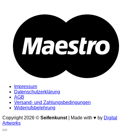
M
Impressum
Datenschutzerklärung
AGB
Versand- und Zahlungsbedingungen
Widerrufsbelehrung
Copyright 2026 ©
Seifenkunst
| Made with ♥ by
Digital
Artworks