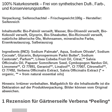
100% Naturkosmetik – Frei von synthetischen Duft-, Farb-,
und Konservierungsstoffen
Verpackung; Seifenschachtel – Frischegewicht:100g – Hersteller:
Seifenreich
Inhaltsstoffe: Bio-Palmöl verseift, Wasser, Bio-Olivenöl verseift, Bio-
Kokosöl verseift, Glyzerin, Bio-Sheabutter, Bio-Rizinusöl verseift,
natürliche ätherische Öle, Mohnsamen, mineralische Farbe,
Eisenkrautauszug, Salbeiauszug
Ingredients (INCI): Sodium Palmate*, Aqua, Sodium Olivate*, Sodium
Cocoate*, Glycerin, Butyrospermum Parkii Butter*, Sodium
Castorate*, Parfum**, Litsea Cubeba Fruit Oil, Citral,** Salvia
Officinalis Oil, Papaver Somniferum Seed, Cymbopogon Nardus Oil,
Limonene**, CI 77891, Geraniol**, Linalool**, CI 77007, Citronellol**,
CI 77492, Verbena Officinalis Extract, Salvia Officinalis Extract (* =
organic, ** = from natural essential oils)
Hinweis: Irrtümer vorbehalten. Maßgeblich für die Inhaltsstoffe ist die
Deklaration auf der Produktverpackung. Bilder können vom Original
abweichen.
1 Rezension für
Gärtnerseife Verbena *Peeling*