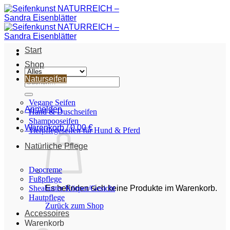
Zum
Inhalt
springen
Start
Shop
Naturseifen
Suche
nach:
Vegane Seifen
Anmelden
Hand & Duschseifen
Shampooseifen
Warenkorb /
0,00
€
Tierpflegeseifen für Hund & Pferd
Natürliche Pflege
Deocreme
Fußpflege
Sheabutter Körper/Gesicht
Es befinden sich keine Produkte im Warenkorb.
Hautpflege
Zurück zum Shop
Accessoires
Warenkorb