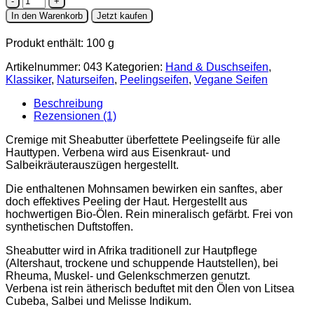
Verbena
In den Warenkorb
Jetzt kaufen
*Peeling*
Menge
Produkt enthält: 100
g
Artikelnummer:
043
Kategorien:
Hand & Duschseifen
,
Klassiker
,
Naturseifen
,
Peelingseifen
,
Vegane Seifen
Beschreibung
Rezensionen (1)
Cremige mit Sheabutter überfettete Peelingseife für alle
Hauttypen. Verbena wird aus Eisenkraut- und
Salbeikräuterauszügen hergestellt.
Die enthaltenen Mohnsamen bewirken ein sanftes, aber
doch effektives Peeling der Haut. Hergestellt aus
hochwertigen Bio-Ölen. Rein mineralisch gefärbt. Frei von
synthetischen Duftstoffen.
Sheabutter wird in Afrika traditionell zur Hautpflege
(Altershaut, trockene und schuppende Hautstellen), bei
Rheuma, Muskel- und Gelenkschmerzen genutzt.
Verbena ist rein ätherisch beduftet mit den Ölen von Litsea
Cubeba, Salbei und Melisse Indikum.