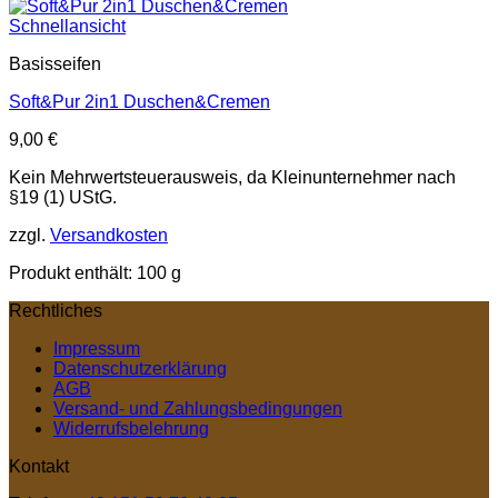
Schnellansicht
Basisseifen
Soft&Pur 2in1 Duschen&Cremen
9,00
€
Kein Mehrwertsteuerausweis, da Kleinunternehmer nach
§19 (1) UStG.
zzgl.
Versandkosten
Produkt enthält: 100
g
Rechtliches
Impressum
Datenschutzerklärung
AGB
Versand- und Zahlungsbedingungen
Widerrufsbelehrung
Kontakt