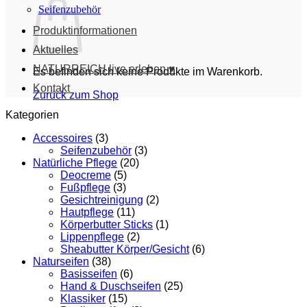
Seifenzubehör
Produktinformationen
Aktuelles
NATURREICH live erleben ♥
Es befinden sich keine Produkte im Warenkorb.
Kontakt
Zurück zum Shop
Kategorien
Accessoires
(3)
Seifenzubehör
(3)
Natürliche Pflege
(20)
Deocreme
(5)
Fußpflege
(3)
Gesichtreinigung
(2)
Hautpflege
(11)
Körperbutter Sticks
(1)
Lippenpflege
(2)
Sheabutter Körper/Gesicht
(6)
Naturseifen
(38)
Basisseifen
(6)
Hand & Duschseifen
(25)
Klassiker
(15)