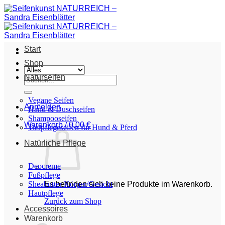
Zum
Inhalt
springen
Start
Shop
Naturseifen
Suche
nach:
Vegane Seifen
Anmelden
Hand & Duschseifen
Shampooseifen
Warenkorb /
0,00
€
Tierpflegeseifen für Hund & Pferd
Natürliche Pflege
Deocreme
Fußpflege
Sheabutter Körper/Gesicht
Es befinden sich keine Produkte im Warenkorb.
Hautpflege
Zurück zum Shop
Accessoires
Warenkorb