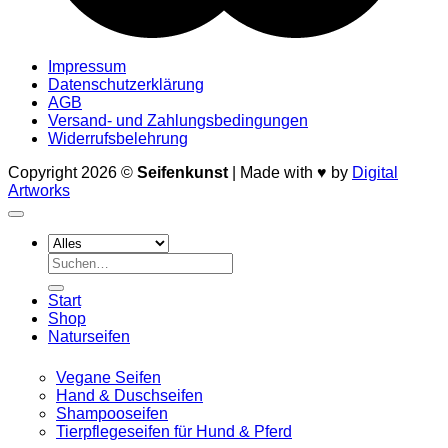
Impressum
Datenschutzerklärung
AGB
Versand- und Zahlungsbedingungen
Widerrufsbelehrung
Copyright 2026 ©
Seifenkunst
| Made with ♥ by
Digital
Artworks
Suche
nach:
Start
Shop
Naturseifen
Vegane Seifen
Hand & Duschseifen
Shampooseifen
Tierpflegeseifen für Hund & Pferd