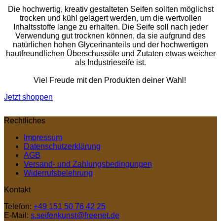
Die hochwertig, kreativ gestalteten Seifen sollten möglichst
trocken und kühl gelagert werden, um die wertvollen
Inhaltsstoffe lange zu erhalten. Die Seife soll nach jeder
Verwendung gut trocknen können, da sie aufgrund des
natürlichen hohen Glycerinanteils und der hochwertigen
hautfreundlichen Überschussöle und Zutaten etwas weicher
als Industrieseife ist.
Viel Freude mit den Produkten deiner Wahl!
Jetzt shoppen
Rechtliches
Impressum
Datenschutzerklärung
AGB
Versand- und Zahlungsbedingungen
Widerrufsbelehrung
Kontakt
Telefon:
+49 151 50 76 42 25
E-Mail:
s.seifenkunst@freenet.de