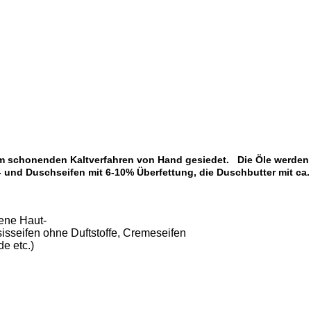
 im schonenden Kaltverfahren von Hand gesiedet. Die Öle werden z
d- und Duschseifen mit 6-10% Überfettung, die Duschbutter mit ca.
ckene Haut-
sseifen ohne Duftstoffe, Cremeseifen
e etc.)