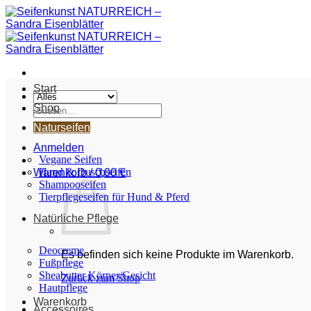
Zum
Inhalt
springen
Start
Shop
Suche
nach:
Naturseifen
Anmelden
Vegane Seifen
Hand & Duschseifen
Warenkorb /
0,00
€
Shampooseifen
Tierpflegeseifen für Hund & Pferd
Natürliche Pflege
Deocreme
Es befinden sich keine Produkte im Warenkorb.
Fußpflege
Sheabutter Körper/Gesicht
Zurück zum Shop
Hautpflege
Warenkorb
Accessoires