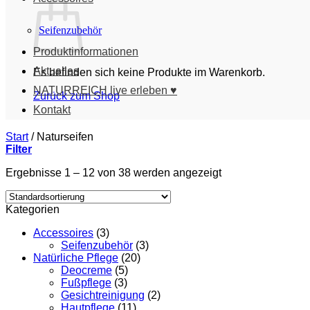
Seifenzubehör
Produktinformationen
Aktuelles
Es befinden sich keine Produkte im Warenkorb.
NATURREICH live erleben ♥
Zurück zum Shop
Kontakt
Start
/
Naturseifen
Filter
Ergebnisse 1 – 12 von 38 werden angezeigt
Kategorien
Accessoires
(3)
Seifenzubehör
(3)
Natürliche Pflege
(20)
Deocreme
(5)
Fußpflege
(3)
Gesichtreinigung
(2)
Hautpflege
(11)