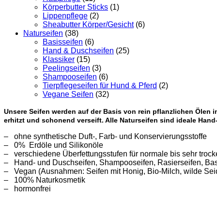
Körperbutter Sticks
(1)
Lippenpflege
(2)
Sheabutter Körper/Gesicht
(6)
Naturseifen
(38)
Basisseifen
(6)
Hand & Duschseifen
(25)
Klassiker
(15)
Peelingseifen
(3)
Shampooseifen
(6)
Tierpflegeseifen für Hund & Pferd
(2)
Vegane Seifen
(32)
Unsere Seifen werden auf der Basis von rein pflanzlichen Ölen
erhitzt und schonend verseift. Alle Naturseifen sind ideale Han
– ohne synthetische Duft-, Farb- und Konservierungsstoffe
– 0% Erdöle und Silikonöle
– verschiedene Überfettungsstufen für normale bis sehr tro
– Hand- und Duschseifen, Shampooseifen, Rasierseifen, Basi
– Vegan (Ausnahmen: Seifen mit Honig, Bio-Milch, wilde Seid
– 100% Naturkosmetik
– hormonfrei