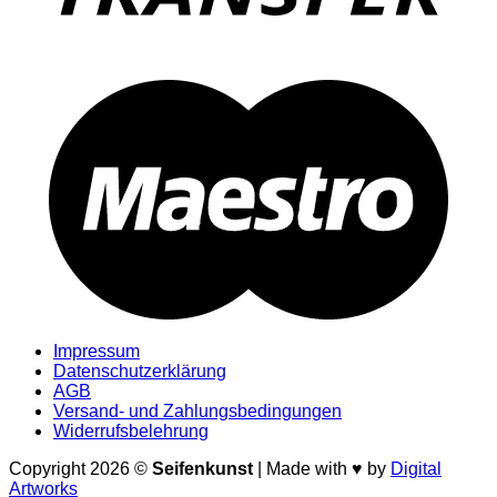
M
Impressum
Datenschutzerklärung
AGB
Versand- und Zahlungsbedingungen
Widerrufsbelehrung
Copyright 2026 ©
Seifenkunst
| Made with ♥ by
Digital
Artworks