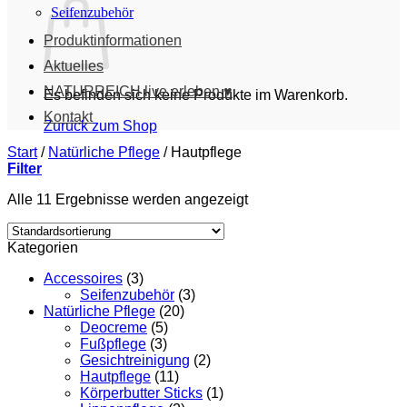
Seifenzubehör
Produktinformationen
Aktuelles
NATURREICH live erleben ♥
Es befinden sich keine Produkte im Warenkorb.
Kontakt
Zurück zum Shop
Start
/
Natürliche Pflege
/
Hautpflege
Filter
Alle 11 Ergebnisse werden angezeigt
Kategorien
Accessoires
(3)
Seifenzubehör
(3)
Natürliche Pflege
(20)
Deocreme
(5)
Fußpflege
(3)
Gesichtreinigung
(2)
Hautpflege
(11)
Körperbutter Sticks
(1)