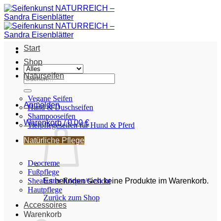
Zum
Inhalt
springen
Start
Shop
Naturseifen
Suche
nach:
Vegane Seifen
Anmelden
Hand & Duschseifen
Shampooseifen
Warenkorb /
0,00
€
Tierpflegeseifen für Hund & Pferd
Natürliche Pflege
Deocreme
Fußpflege
Sheabutter Körper/Gesicht
Es befinden sich keine Produkte im Warenkorb.
Hautpflege
Zurück zum Shop
Accessoires
Warenkorb