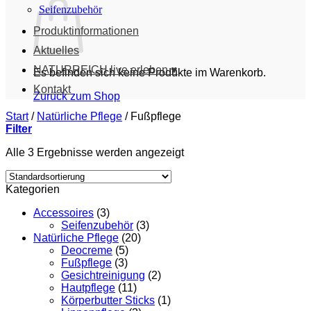
Seifenzubehör
Produktinformationen
Aktuelles
NATURREICH live erleben ♥
Es befinden sich keine Produkte im Warenkorb.
Kontakt
Zurück zum Shop
Start
/
Natürliche Pflege
/
Fußpflege
Filter
Alle 3 Ergebnisse werden angezeigt
Kategorien
Accessoires
(3)
Seifenzubehör
(3)
Natürliche Pflege
(20)
Deocreme
(5)
Fußpflege
(3)
Gesichtreinigung
(2)
Hautpflege
(11)
Körperbutter Sticks
(1)