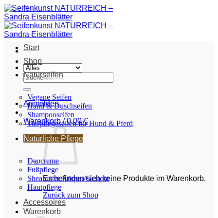
Zum
Inhalt
springen
Start
Shop
Naturseifen
Suche
nach:
Vegane Seifen
Anmelden
Hand & Duschseifen
Shampooseifen
Warenkorb /
0,00
€
Tierpflegeseifen für Hund & Pferd
Natürliche Pflege
Deocreme
Fußpflege
Sheabutter Körper/Gesicht
Es befinden sich keine Produkte im Warenkorb.
Hautpflege
Zurück zum Shop
Accessoires
Warenkorb