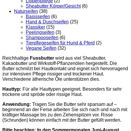
Lippenpflege
(2)
Sheabutter Körper/Gesicht
(6)
Naturseifen
(38)
Basisseifen
(6)
Hand & Duschseifen
(25)
Klassiker
(15)
Peelingseifen
(3)
Shampooseifen
(6)
Tierpflegeseifen für Hund & Pferd
(2)
Vegane Seifen
(32)
Reichhaltige
Fussbutter
wird aus viel Sheabutter,
Kakaobutter und Wirkstoff-Pflanzenölen hergestellt. Die
Butter schmilzt bei Hautkontakt und eignet sich hervorragend
zur intensiven Pflege rissiger und trockener Haut.
Verschiedene ätherische Öle unterstützen dies.
Hauttyp:
Für alle Hauttypen geeignet. Besonders für sehr
trockene und spröde oder rissige Haut.
Anwendung:
Tragen Sie die Butter sehr sparsam auf –
beginnend an der Ferse arbeiten Sie sich nach und nach mit
kräftiger Massage bis zu den Zehenspitzen vor. Risse
(Schrunden) können einfach mit der Butter gefüllt werden.
Bitte beachten: In den Sommermonaten Juni-August