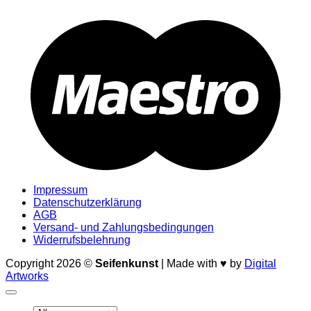
M
Impressum
Datenschutzerklärung
AGB
Versand- und Zahlungsbedingungen
Widerrufsbelehrung
Copyright 2026 ©
Seifenkunst
| Made with ♥ by
Digital
Artworks