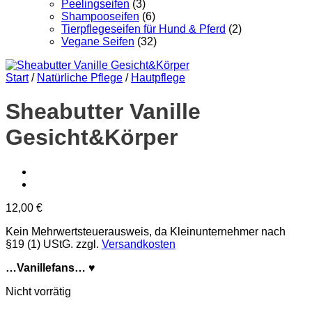
Peelingseifen
(3)
Shampooseifen
(6)
Tierpflegeseifen für Hund & Pferd
(2)
Vegane Seifen
(32)
Start
/
Natürliche Pflege
/
Hautpflege
Sheabutter Vanille
Gesicht&Körper
12,00
€
Kein Mehrwertsteuerausweis, da Kleinunternehmer nach
§19 (1) UStG.
zzgl.
Versandkosten
…Vanillefans… ♥
Nicht vorrätig