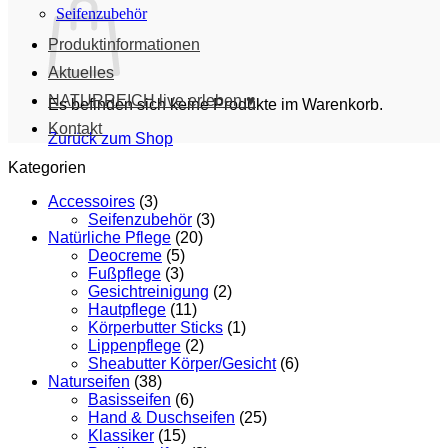
Seifenzubehör
Produktinformationen
Aktuelles
NATURREICH live erleben ♥
Es befinden sich keine Produkte im Warenkorb.
Kontakt
Zurück zum Shop
Kategorien
Accessoires
(3)
Seifenzubehör
(3)
Natürliche Pflege
(20)
Deocreme
(5)
Fußpflege
(3)
Gesichtreinigung
(2)
Hautpflege
(11)
Körperbutter Sticks
(1)
Lippenpflege
(2)
Sheabutter Körper/Gesicht
(6)
Naturseifen
(38)
Basisseifen
(6)
Hand & Duschseifen
(25)
Klassiker
(15)