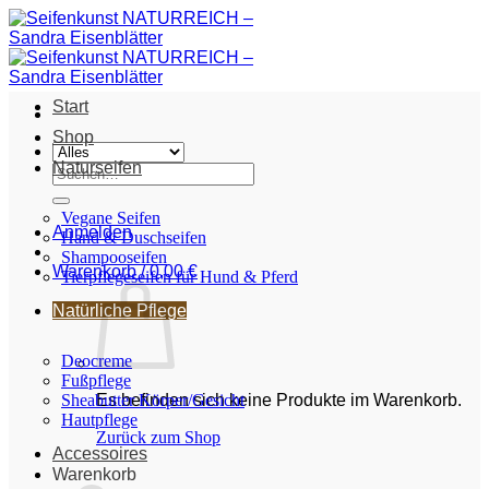
Zum
Inhalt
springen
Start
Shop
Naturseifen
Suche
nach:
Vegane Seifen
Anmelden
Hand & Duschseifen
Shampooseifen
Warenkorb /
0,00
€
Tierpflegeseifen für Hund & Pferd
Natürliche Pflege
Deocreme
Fußpflege
Sheabutter Körper/Gesicht
Es befinden sich keine Produkte im Warenkorb.
Hautpflege
Zurück zum Shop
Accessoires
Warenkorb