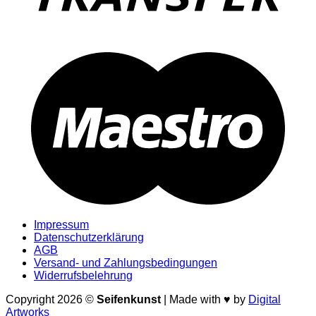
M
Impressum
Datenschutzerklärung
AGB
Versand- und Zahlungsbedingungen
Widerrufsbelehrung
Copyright 2026 ©
Seifenkunst
| Made with ♥ by
Digital
Artworks