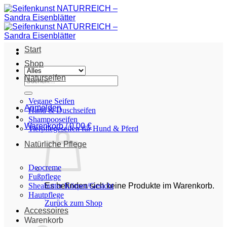
Zum
Inhalt
springen
Start
Shop
Naturseifen
Suche
nach:
Vegane Seifen
Anmelden
Hand & Duschseifen
Shampooseifen
Warenkorb /
0,00
€
Tierpflegeseifen für Hund & Pferd
Natürliche Pflege
Deocreme
Fußpflege
Sheabutter Körper/Gesicht
Es befinden sich keine Produkte im Warenkorb.
Hautpflege
Zurück zum Shop
Accessoires
Warenkorb