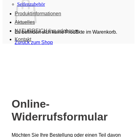
Seifenzubehör
Produktinformationen
Aktuelles
NATURREICH live erleben ♥
Es befinden sich keine Produkte im Warenkorb.
Kontakt
Zurück zum Shop
Online-
Widerrufsformular
Möchten Sie Ihre Bestellung oder einen Teil davon